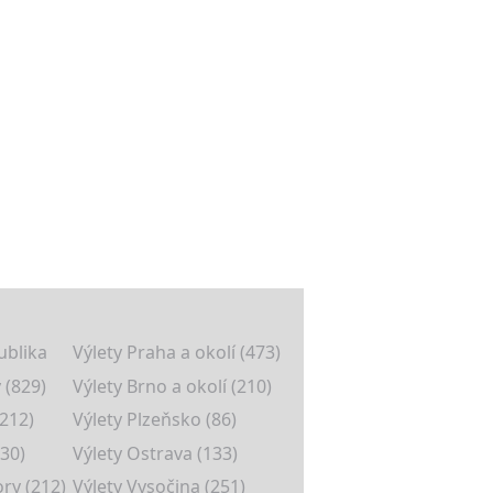
ublika
Výlety Praha a okolí (473)
 (829)
Výlety Brno a okolí (210)
(212)
Výlety Plzeňsko (86)
30)
Výlety Ostrava (133)
ory (212)
Výlety Vysočina (251)