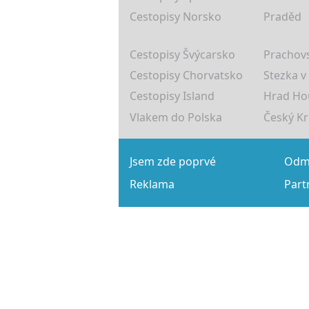
Cestopisy Norsko
Praděd
Cestopisy Švýcarsko
Prachovs
Cestopisy Chorvatsko
Stezka v
Cestopisy Island
Hrad Ho
Vlakem do Polska
Český K
Jsem zde poprvé
Odmě
Reklama
Part