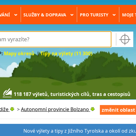
VÁNÍ
SLUŽBY & DOPRAVA
PRO TURISTY
MOJE 
›
›
›
P:
Mapy okresů
|
Tipy na výlety (11 300)
118 187 výletů, turistických cílů, tras a cestopisů
diže
>
Autonomní provincie Bolzano
změnit oblast
Nové výlety a tipy z Jižního Tyrolska a okolí od z