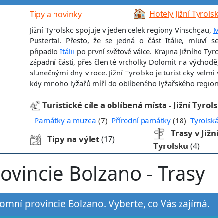
Hotely Jižní Tyrols
Tipy a novinky
Jižní Tyrolsko spojuje v jeden celek regiony Vinschgau,
M
Pustertal. Přesto, že se jedná o část Itálie, mluví
připadlo
Itálii
po první světové válce. Krajina Jižního Tyr
západní části, přes členité vrcholky Dolomit na východě, 
slunečnými dny v roce. Jižní Tyrolsko je turisticky velmi 
kdy mnoho lyžařů míří do oblíbeného lyžařského region
Turistické cíle a oblíbená místa - Jižní Tyrol
Památky a muzea
(7)
Přírodní památky
(18)
Tyrolsk
Trasy v Již
Tipy na výlet
(17)
Tyrolsku
(4)
vincie Bolzano - Trasy
nomní provincie Bolzano. Vyberte, co Vás zajímá.