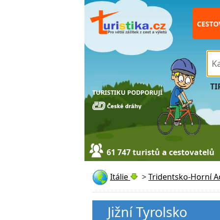
CESTO
TI
TURISTIKU PODPORUJÍ
61 747 turistů a cestovatelů
Itálie
>
Tridentsko-Horní A
Jižní Tyrolsko