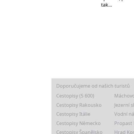
tak…
Doporučujeme od našich turistů
Cestopisy (5 600)
Máchovo
Cestopisy Rakousko
Jezerní s
Cestopisy Itálie
Vodní ná
Cestopisy Německo
Propast
Cestopisy Španělsko
Hrad Ko