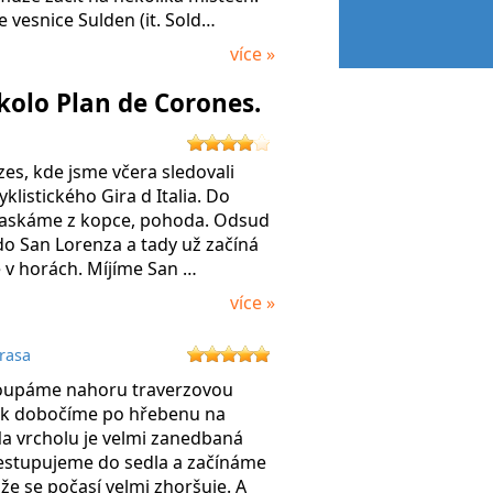
e vesnice Sulden (it. Sold…
více »
kolo Plan de Corones.
zes, kde jsme včera sledovali
klistického Gira d Italia. Do
raskáme z kopce, pohoda. Odsud
o San Lorenza a tady už začíná
 v horách. Míjíme San …
více »
rasa
oupáme nahoru traverzovou
pak dobočíme po hřebenu na
a vrcholu je velmi zanedbaná
estupujeme do sedla a začínáme
že se počasí velmi zhoršuje. A