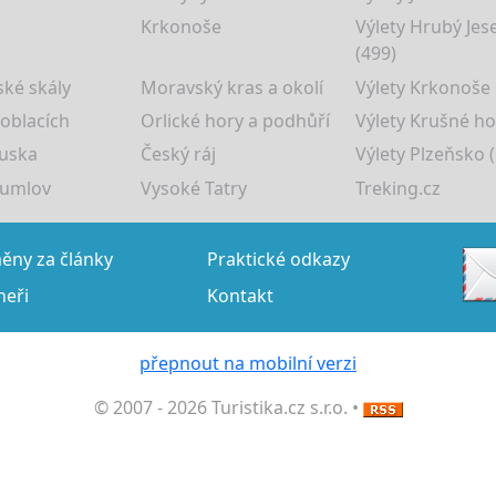
Krkonoše
Výlety Hrubý Jes
(499)
ké skály
Moravský kras a okolí
Výlety Krkonoše
 oblacích
Orlické hory a podhůří
Výlety Krušné ho
uska
Český ráj
Výlety Plzeňsko (
rumlov
Vysoké Tatry
Treking.cz
ny za články
Praktické odkazy
neři
Kontakt
přepnout na mobilní verzi
© 2007 - 2026 Turistika.cz s.r.o. •