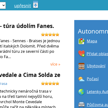
upřesnit
- túra údolím Fanes.
Autonomní
Fanes - Sennes - Braises je jednou
Mapa
tí italských Dolomit. Před dvěma
arádní túru ze severní části po
Přidat obla
io Fa…
více »
Ubytování
edale a Cima Solda ze
Počasí
Trasa
 technicky nenáročná trasa v
Letenky Au
 na třetí tamní nejvyšší horu,
jvrchol Monte Cevedale
Půjčovna a
 může začít na několika místech.