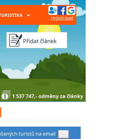
TURISTIKA
›
registrovat
Přidat článek
1 537 747,- odměny za články
kušených turistů na email