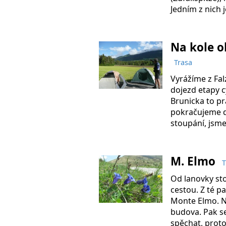
Jedním z nich j
Na kole o
Trasa
Vyrážíme z Fal
dojezd etapy cy
Brunicka to p
pokračujeme d
stoupání, jsme
M. Elmo
T
Od lanovky st
cestou. Z té 
Monte Elmo. N
budova. Pak s
spěchat, proto