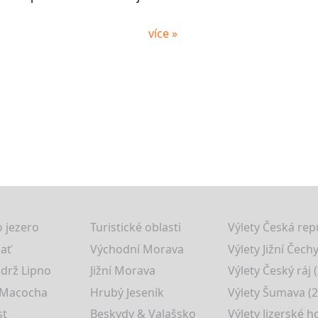
více »
 jezero
Turistické oblasti
Výlety Česká rep
lať
Východní Morava
Výlety Jižní Čechy
drž Lipno
Jižní Morava
Výlety Český ráj 
 Macocha
Hrubý Jeseník
Výlety Šumava (2
st
Beskydy & Valašsko
Výlety Jizerské h