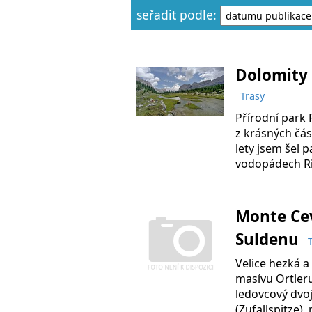
seřadit podle:
Dolomity 
Trasy
Přírodní park 
z krásných čás
lety jsem šel p
vodopádech R
Monte Cev
Suldenu
Velice hezká a
masívu Ortleru
ledovcový dvo
(Zufallspitze),