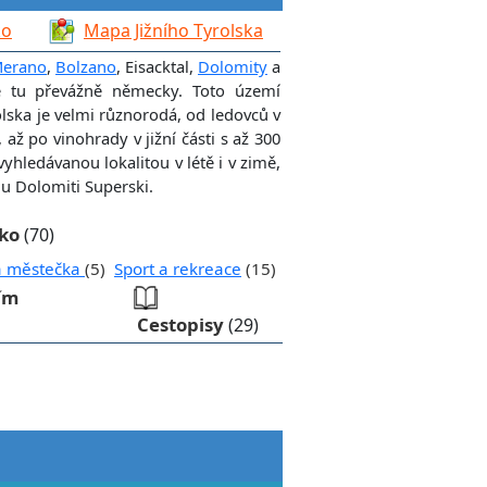
ko
Mapa Jižního Tyrolska
erano
,
Bolzano
, Eisacktal,
Dolomity
a
 se tu převážně německy. Toto území
olska je velmi různorodá, od ledovců v
až po vinohrady v jižní části s až 300
vyhledávanou lokalitou v létě i v zimě,
u Dolomiti Superski.
sko
(70)
á městečka
(5)
Sport a rekreace
(15)
ním
Cestopisy
(29)