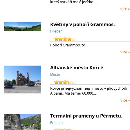
který vytváří malé jezírko…
více »
Květiny v pohoří Grammos.
Hřeben
Pohoří Grammos, to…
více »
Albánské město Korcë.
Město
Korcë je nejvýznamnější město v jihovýchodní
Albánii.. Má téměř 60.000…
více »
Termální prameny u Përmetu.
Pramen