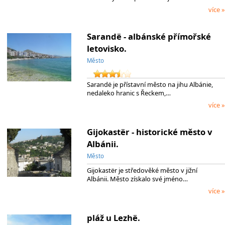
více »
Sarandë - albánské přímořské
letovisko.
Město
Sarandë je přístavní město na jihu Albánie,
nedaleko hranic s Řeckem,…
více »
Gijokastër - historické město v
Albánii.
Město
Gijokastër je středověké město v jižní
Albánii. Město získalo své jméno…
více »
pláž u Lezhë.