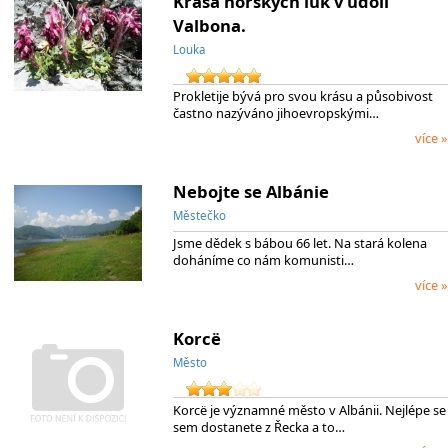
Krása horských luk v údolí
Valbona.
Louka
Prokletije bývá pro svou krásu a působivost
častno nazýváno jihoevropskými…
více »
Nebojte se Albánie
Městečko
Jsme dědek s bábou 66 let. Na stará kolena
doháníme co nám komunisti…
více »
Korcë
Město
Korcë je významné město v Albánii. Nejlépe se
sem dostanete z Řecka a to…