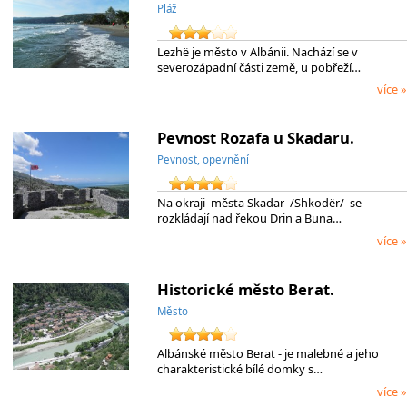
Pláž
Lezhë je město v Albánii. Nachází se v
severozápadní části země, u pobřeží…
více »
Pevnost Rozafa u Skadaru.
Pevnost, opevnění
Na okraji města Skadar /Shkodër/ se
rozkládají nad řekou Drin a Buna…
více »
Historické město Berat.
Město
Albánské město Berat - je malebné a jeho
charakteristické bílé domky s…
více »