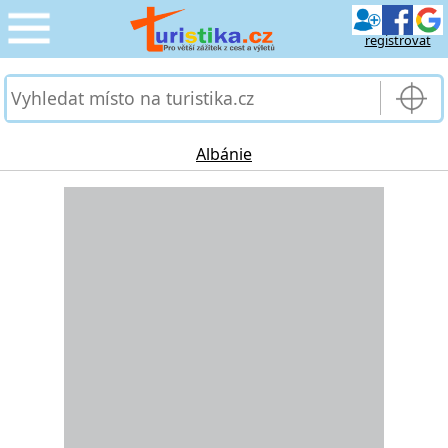
registrovat
CESTOVÁNÍ
›
SLUŽBY & DOPRAVA
›
Albánie
PRO TURISTY
Loading...
›
MOJE TURISTIKA
›