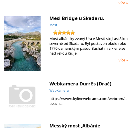
více »
Mesi Bridge u Skadaru.
Most
Most albánsky zvaný Ura e Mesit stojí asi 8 km
severně od Skadaru. Byl postaven okolo roku
1770 osmanským pašou Bushatim a klene se
nad řekou Kir. Je…
více »
Webkamera Durrës (Drač)
WebKamera
https://www.skylinewebcams.com/webcam/alb
beach…
Messký most ,Albánie