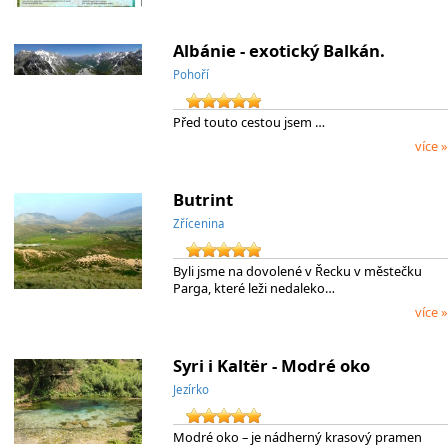
Albánie - exotický Balkán.
Pohoří
Před touto cestou jsem …
více »
Butrint
Zřícenina
Byli jsme na dovolené v Řecku v městečku
Parga, které leži nedaleko…
více »
Syri i Kaltër - Modré oko
Jezírko
Modré oko – je nádherný krasový pramen