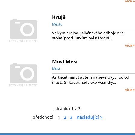
více »
Krujë
Město
Velkým hrdinou albánského odboje v 15.
století proti Turkům byl národní…
více »
Most Mesi
Most
Asi třicet minut autem na severovýchod od
města Shkoder, nedaleko vesničky…
více »
stránka 1 z 3
předchozí
1
2
3
následující >
|
|