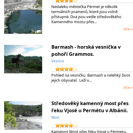
Nedaleko městečka Përmet je několik
termálních pramenů, které jsou volně
přístupné. Dva jsou vedle středověkého
Kamenného mostu přes…
více »
Barmash - horská vesnička v
pohoří Grammos.
Vesnice
Pohled na vesničku Barmash a nelehký život
jejich obyvatel. Leží v…
více »
Středověký kamenný most přes
řeku Vjosë u Permëtu v Albánii.
Most
Kamenný Most přes řeku Vjosë u Përmetu.