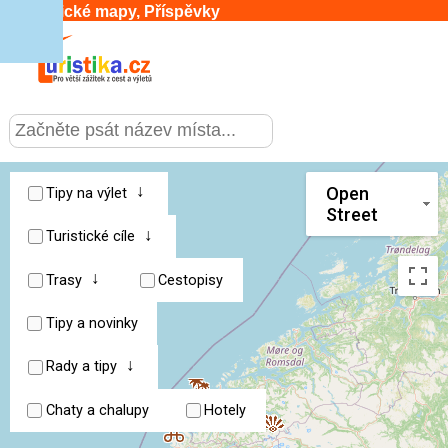
Turistické mapy, Příspěvky
CESTOVÁNÍ
›
SLUŽBY & DOPRAVA
›
↓
Open
Tipy na výlet
Street
↓
PRO TURISTY
Turistické cíle
›
↓
Trasy
Cestopisy
MOJE TURISTIKA
›
Tipy a novinky
↓
Rady a tipy
Chaty a chalupy
Hotely