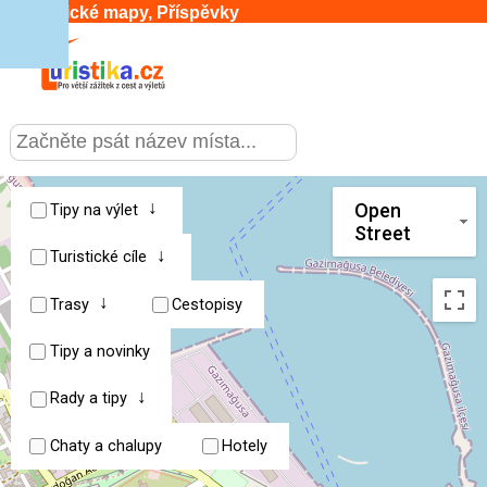
Turistické mapy, Příspěvky
CESTOVÁNÍ
›
SLUŽBY & DOPRAVA
›
↓
Open
Tipy na výlet
Street
↓
PRO TURISTY
Turistické cíle
›
↓
Trasy
Cestopisy
MOJE TURISTIKA
›
Tipy a novinky
↓
Rady a tipy
Chaty a chalupy
Hotely