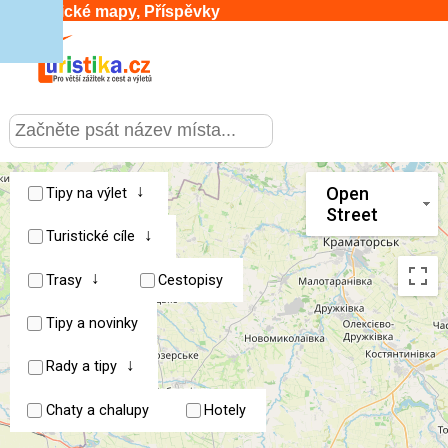
Turistické mapy, Příspěvky
CESTOVÁNÍ
›
SLUŽBY & DOPRAVA
›
↓
Open
Tipy na výlet
Street
↓
PRO TURISTY
Turistické cíle
›
↓
Trasy
Cestopisy
MOJE TURISTIKA
›
Tipy a novinky
↓
Rady a tipy
Chaty a chalupy
Hotely