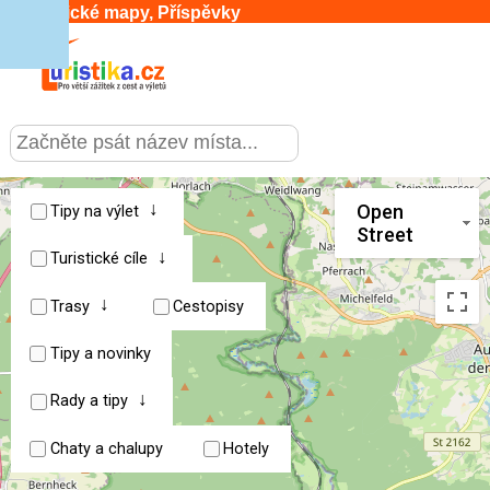
Turistické mapy, Příspěvky
CESTOVÁNÍ
›
SLUŽBY & DOPRAVA
›
↓
Open
Tipy na výlet
Street
↓
PRO TURISTY
Turistické cíle
›
↓
Trasy
Cestopisy
MOJE TURISTIKA
›
Tipy a novinky
↓
Rady a tipy
Chaty a chalupy
Hotely