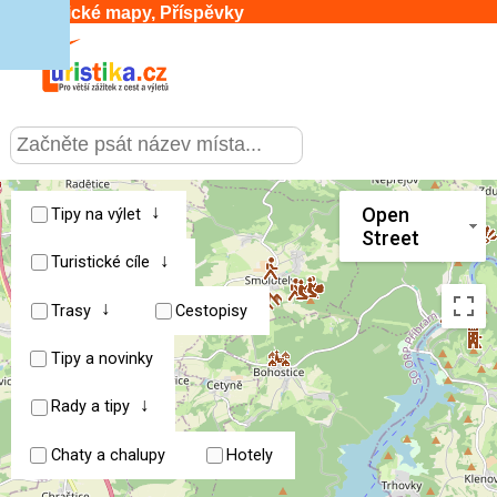
Turistické mapy, Příspěvky
CESTOVÁNÍ
›
SLUŽBY & DOPRAVA
›
↓
Open
Tipy na výlet
Street
↓
PRO TURISTY
Turistické cíle
›
↓
Trasy
Cestopisy
MOJE TURISTIKA
›
Tipy a novinky
↓
Rady a tipy
Chaty a chalupy
Hotely