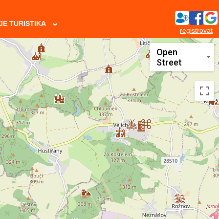
JE TURISTIKA
›
registrovat
Open
Street