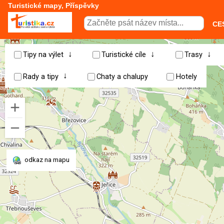
Turistické mapy, Příspěvky
CE
↓
↓
↓
Tipy na výlet
Turistické cíle
Trasy
↓
Rady a tipy
Chaty a chalupy
Hotely
odkaz na mapu