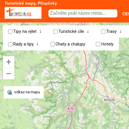
Turistické mapy, Příspěvky
CE
↓
↓
↓
Tipy na výlet
Turistické cíle
Trasy
↓
Rady a tipy
Chaty a chalupy
Hotely
odkaz na mapu