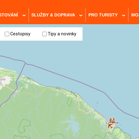
STOVÁNÍ
SLUŽBY & DOPRAVA
PRO TURISTY
MO
›
›
›
Cestopisy
Tipy a novinky