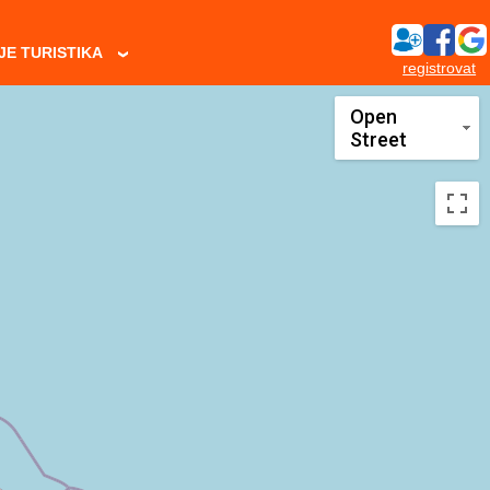
JE TURISTIKA
›
registrovat
Open
Street