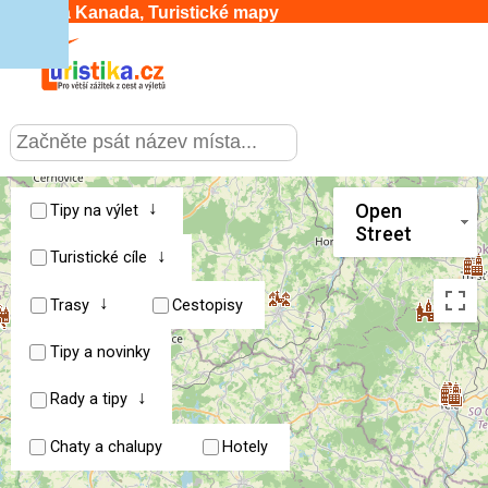
Česká Kanada, Turistické mapy
CESTOVÁNÍ
›
SLUŽBY & DOPRAVA
›
↓
Open
Tipy na výlet
Street
↓
PRO TURISTY
Turistické cíle
›
↓
Trasy
Cestopisy
MOJE TURISTIKA
›
Tipy a novinky
↓
Rady a tipy
Chaty a chalupy
Hotely