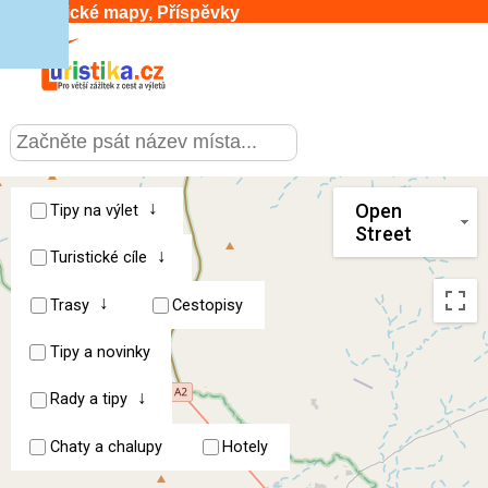
Turistické mapy, Příspěvky
CESTOVÁNÍ
›
SLUŽBY & DOPRAVA
›
↓
Open
Tipy na výlet
Street
↓
PRO TURISTY
Turistické cíle
›
↓
Trasy
Cestopisy
MOJE TURISTIKA
›
Tipy a novinky
↓
Rady a tipy
Chaty a chalupy
Hotely