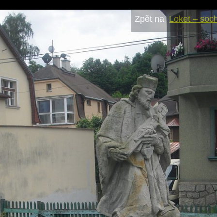
Zpět na
Loket – soc